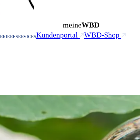
meine
WBD
Kundenportal
WBD-Shop
RRIERE
SERVICES