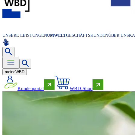
UNSERE LEISTUNGEN
UMWELT
GESCHÄFTSKUNDEN
ÜBER UNS
KA
meine
WBD
Kundenportal
WBD-Shop