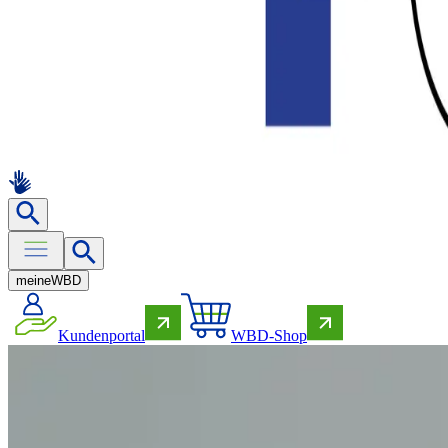
meine
WBD
Kundenportal
WBD-Shop