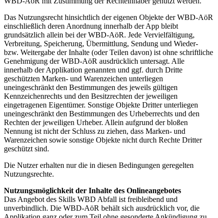
WBD-AöR mit Zustimmung der Rechteinhaber genutzt werden.
Das Nutzungsrecht hinsichtlich der eigenen Objekte der WBD-AöR
einschließlich deren Anordnung innerhalb der App bleibt
grundsätzlich allein bei der WBD-AöR. Jede Vervielfältigung,
Verbreitung, Speicherung, Übermittlung, Sendung und Wieder-
bzw. Weitergabe der Inhalte (oder Teilen davon) ist ohne schriftliche
Genehmigung der WBD-AöR ausdrücklich untersagt. Alle
innerhalb der Applikation genannten und ggf. durch Dritte
geschützten Marken- und Warenzeichen unterliegen
uneingeschränkt den Bestimmungen des jeweils gültigen
Kennzeichenrechts und den Besitzrechten der jeweiligen
eingetragenen Eigentümer. Sonstige Objekte Dritter unterliegen
uneingeschränkt den Bestimmungen des Urheberrechts und den
Rechten der jeweiligen Urheber. Allein aufgrund der bloßen
Nennung ist nicht der Schluss zu ziehen, dass Marken- und
Warenzeichen sowie sonstige Objekte nicht durch Rechte Dritter
geschützt sind.
Die Nutzer erhalten nur die in diesen Bedingungen geregelten
Nutzungsrechte.
Nutzungsmöglichkeit der Inhalte des Onlineangebotes
Das Angebot des Skills WBD Abfall ist freibleibend und
unverbindlich. Die WBD-AöR behält sich ausdrücklich vor, die
Applikation ganz oder zum Teil ohne gesonderte Ankündigung zu