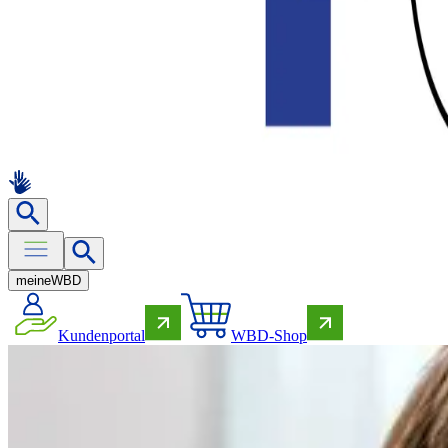
meine
WBD
Kundenportal
WBD-Shop